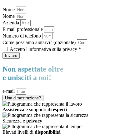
Nome
Nome
Azienda
E-mail professionale
Numero di telefono
Come possiamo aiutarvi? (opzionale)
Accetto l'informativa sulla privacy *
Inviare
Non aspettate oltre
e unisciti a noi!
e-mail
Una dimostrazione?
Assistenza
e supporto
di esperti
Sicurezza e
privacy
Elevati livelli di
disponibilità