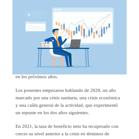
El sector está formado principalmente por
microempresas y pequeñas y medianas empresas, ya
que -sólo en los sectores del cartón plegable y el cartón
ondulado- más de la mitad de las empresas tienen 30
empleados o menos.
La Banque de France señala que nuestro sector tiene la
suerte de contar con varios directivos experimentados
al frente de empresas maduras, pero ¿durante cuánto
tiempo más? De hecho, se esperan muchos traspasos
en los próximos años.
Los ponentes empezaron hablando de 2020, un año
marcado por una crisis sanitaria, una crisis económica
y una caída general de la actividad, que experimentó
un repunte en los dos años siguientes.
En 2021, la tasa de beneficio neto ha recuperado con
creces su nivel anterior a la crisis en términos de