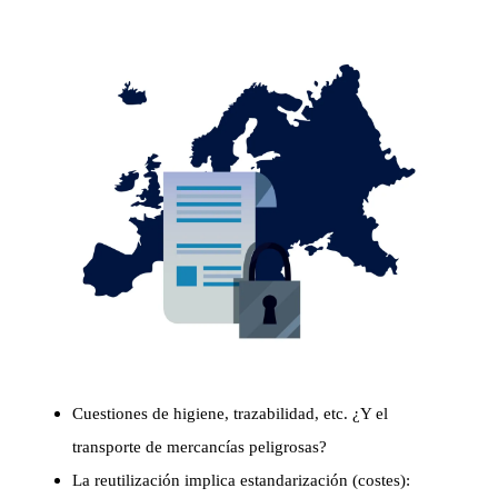
El proyecto de reglamento europeo sobre envases y
residuos de envases es una bomba de relojería para la
industria del cartón, con fuertes presiones de los
implicados en la reutilización. En los debates
avanzados se ha llegado a proponer imponer un 90%
de envases reutilizables en los embalajes de transporte,
un 100% dentro de las instalaciones y en el ámbito
nacional, un 50% en los envases de agrupación y un
75% en la restauración para llevar y para bebidas.
Sin embargo, el planteamiento de "todo reciclado",
defendido por poderosos grupos de presión de la UE,
sigue suscitando interrogantes:
Cuestiones de higiene, trazabilidad, etc. ¿Y el
transporte de mercancías peligrosas?
La reutilización implica estandarización (costes):